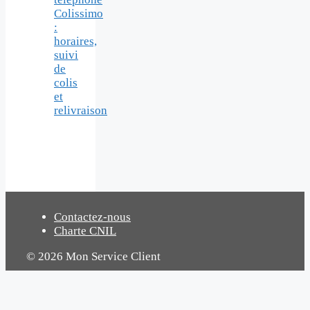
Colissimo
:
horaires,
suivi
de
colis
et
relivraison
Contactez-nous
Charte CNIL
© 2026 Mon Service Client