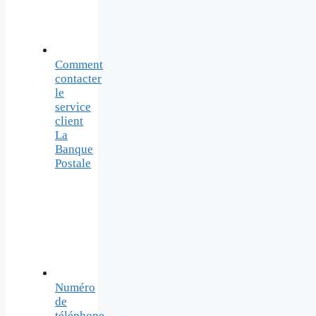
Comment
contacter
le
service
client
La
Banque
Postale
Numéro
de
téléphone