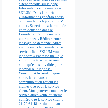
: Rendez-vous sur la page
Informations et demandes –
SKLUM. Dans la rubrique
« Informations générales sans
commande », cliquez sur « Voir
plus ». Sélectionnez le motif de
votre demande dans le
formulaire. Remplissez vos
coordonnées. Rédigez votre
message de demande. Après
avoir soumis le formulaire, le
service client SKLUM vous
répondra à l’adresse mail que
vous aurez fournie. Assurez-
vous qu’elle soit valide pour
recevoir leur réponse.
Concernant le service après-
vente, les canaux de
communication restent les
mêmes que pour le service
client. Vous pouvez contacter le
service après-vente au même
numéro que le service client :
01 70 61 48 14 du lundi au
jeudi de 9h00 à 18h00 et le