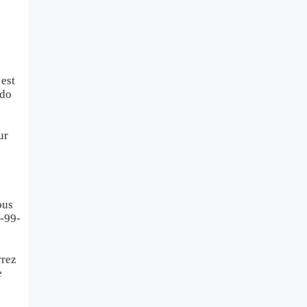
 est
odo
ur
ous
6-99-
rrez
e