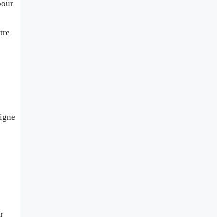
pour
tre
ligne
r