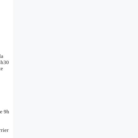
la
 8h30
te
de 9h
rier