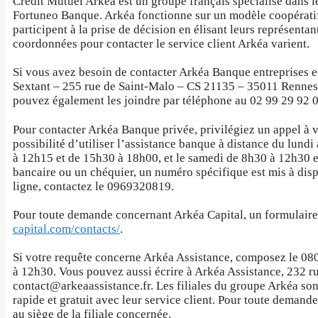
Crédit Mutuel Arkéa est un groupe français spécialisé dans l
Fortuneo Banque. Arkéa fonctionne sur un modèle coopératif e
participent à la prise de décision en élisant leurs représentant
coordonnées pour contacter le service client Arkéa varient.
Si vous avez besoin de contacter Arkéa Banque entreprises et
Sextant – 255 rue de Saint-Malo – CS 21135 – 35011 Renne
pouvez également les joindre par téléphone au 02 99 29 92 0
Pour contacter Arkéa Banque privée, privilégiez un appel à 
possibilité d’utiliser l’assistance banque à distance du lun
à 12h15 et de 15h30 à 18h00, et le samedi de 8h30 à 12h30 
bancaire ou un chéquier, un numéro spécifique est mis à disp
ligne, contactez le 0969320819.
Pour toute demande concernant Arkéa Capital, un formulaire e
capital.com/contacts/
.
Si votre requête concerne Arkéa Assistance, composez le 08
à 12h30. Vous pouvez aussi écrire à Arkéa Assistance, 232 r
contact@arkeaassistance.fr. Les filiales du groupe Arkéa son
rapide et gratuit avec leur service client. Pour toute demand
au siège de la filiale concernée.