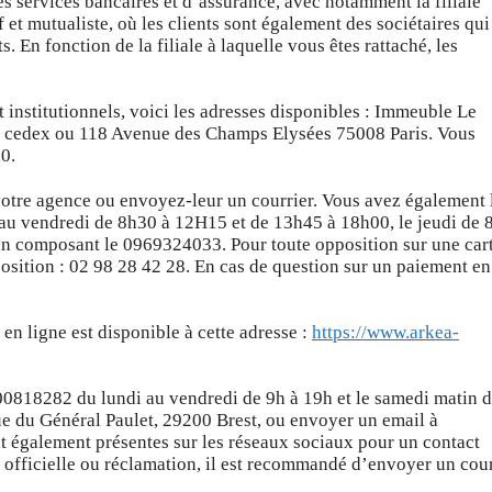
es services bancaires et d’assurance, avec notamment la filiale
t mutualiste, où les clients sont également des sociétaires qui
s. En fonction de la filiale à laquelle vous êtes rattaché, les
 institutionnels, voici les adresses disponibles : Immeuble Le
s cedex ou 118 Avenue des Champs Elysées 75008 Paris. Vous
0.
votre agence ou envoyez-leur un courrier. Vous avez également 
di au vendredi de 8h30 à 12H15 et de 13h45 à 18h00, le jeudi de
en composant le 0969324033. Pour toute opposition sur une car
osition : 02 98 28 42 28. En cas de question sur un paiement en
n ligne est disponible à cette adresse :
https://www.arkea-
00818282 du lundi au vendredi de 9h à 19h et le samedi matin 
ue du Général Paulet, 29200 Brest, ou envoyer un email à
t également présentes sur les réseaux sociaux pour un contact
e officielle ou réclamation, il est recommandé d’envoyer un cour