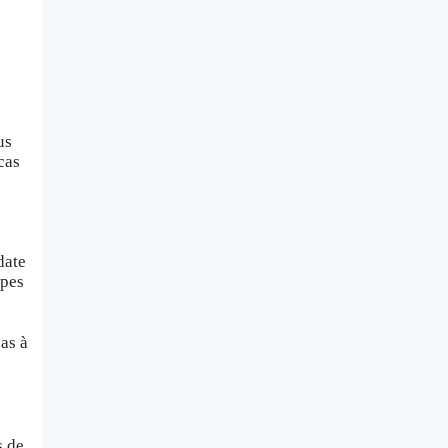
us
cas
date
apes
as à
s de