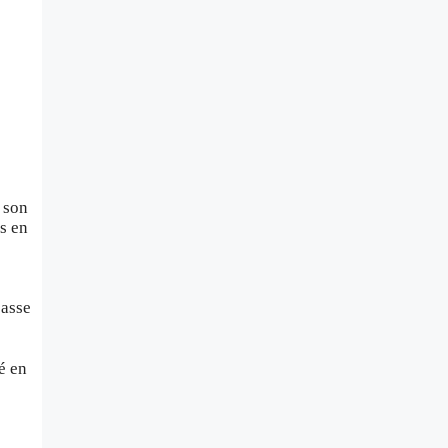
r son
es en
passe
é en