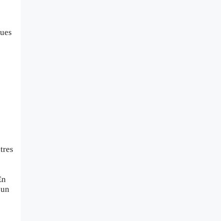
ques
tres
En
’un