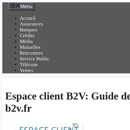
Aller
Menu
au
contenu
Accueil
Assurances
Banques
Crédits
Média
Mutuelles
Rencontres
Service Public
Télécom
Ventes
Espace client B2V: Guide d
b2v.fr