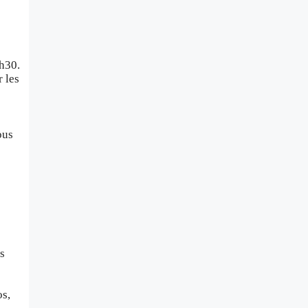
h30.
 les
ous
s
s
os,