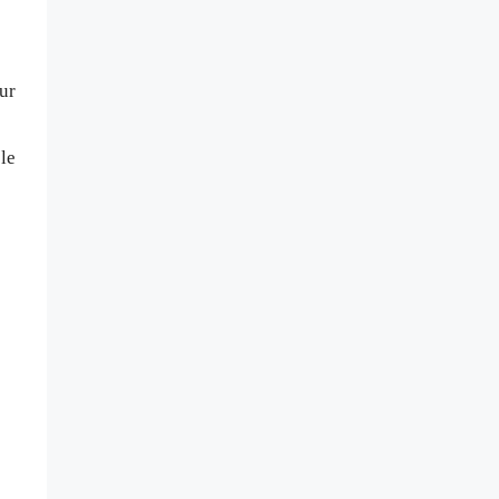
ur
le